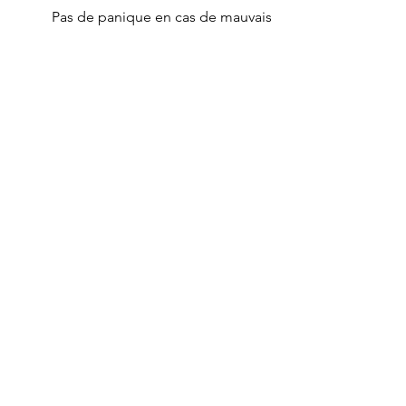
Pas de panique en cas de mauvais
temps ! Nous disposons d'une salle
annexe pour accueillir votre cérémonie
et conserver le charme de votre Jour.
Lieudit "Pommier"
17120 EPARGNES
France